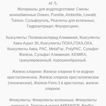
АГ-5.
Материалы для водоподготовки: Смолы
ионообменные Dowex, Purolite, Amberlite, Lewatit,
Tulsion, Сульфоуголь, Реагенты для котельных,
Гидроантрацит, Флуоресцеин.
Коагулянты: Полиоксихлорид Алюминия, Коагулянты
Аква-Аурат 30, Коагулянты ПОХА,ГОХА,ОХА,
Коагулянты Аква, PAC, MetaPac, PolyPAC, Сульфат
Железа, Сульфат Алюминия, KEMIRA,
гранулированный, порошкообразный.
Железо хлорное: Железо хлорное 6-ти водное
кристаллическое, Железо хлорное кристаллическое
(техническое), Железо Ferix-3 в кристаллах, железо
хлорное.
Флокулянты: Флокулянты катионные, Флокулянты
анионные, Торговые марки АКВАФЛОК, Besfloc,