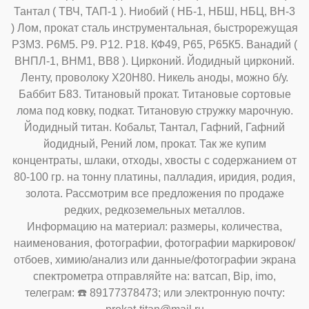
Тантал ( ТВЧ, ТАП-1 ). Ниобий ( НБ-1, НБШ, НБЦ, ВН-3
) Лом, прокат сталь инструментальная, быстрорежущая
Р3М3. Р6М5. Р9. Р12. Р18. КФ49, Р65, Р65К5. Ванадий (
ВНПЛ-1, ВНМ1, ВВ8 ). Цирконий. Йодидный цирконий.
Ленту, проволоку Х20Н80. Никель аноды, можно б/у.
Баббит Б83. Титановый прокат. Титановые сортовые
лома под ковку, подкат. Титановую стружку марочную.
Йодидный титан. Кобальт, Тантал, Гафний, Гафний
йодидный, Рений лом, прокат. Так же купим
концентраты, шлаки, отходы, хвосты с содержанием от
80-100 гр. на тонну платины, палладия, иридия, родия,
золота. Рассмотрим все предложения по продаже
редких, редкоземельных металлов.
Информацию на материал: размеры, количества,
наименования, фотографии, фотографии маркировок/
отбоев, химию/анализ или данные/фотографии экрана
спектрометра отправляйте на: ватсап, Bip, imo,
телеграм: ☎️ 89177378473; или электронную почту: