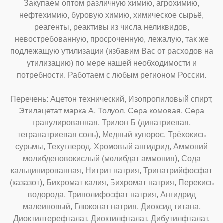
Закупаем оптом различную химию, агрохимию,
нефтехимию, буровую химию, химическое сырьё,
реагенты, реактивы из числа неликвидов,
невостребованную, просроченную, лежалую, так же
подлежащую утилизации (избавим Вас от расходов на
утилизацию) по мере нашей необходимости и
потребности. Работаем с любым регионом России.
Перечень: Ацетон технический, Изопропиловый спирт,
Этилацетат марка А, Толуол, Сера комовая, Сера
гранулированная, Трилон Б (динатриевая,
тетранатриевая соль), Медный купорос, Трёхокись
сурьмы, Техуглерод, Хромовый ангидрид, Аммоний
молибденовокислый (молибдат аммония), Сода
кальцинированная, Нитрит натрия, Тринатрийфосфат
(казазот), Бихромат калия, Бихромат натрия, Перекись
водорода, Триполифосфат натрия, Ангидрид
малеиновый, Глюконат натрия, Диоксид титана,
Диоктилтерефталат, Диоктилфталат, Дибутилфталат,