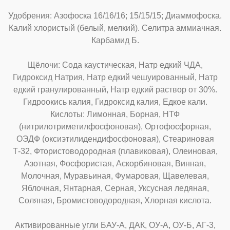
Удобрения: Азофоска 16/16/16; 15/15/15; Диаммофоска.
Калий хлористый (белый, мелкий). Селитра аммиачная.
Карбамид Б.
Щёлочи: Сода каустическая, Натр едкий ЧДА,
Гидроксид Натрия, Натр едкий чешуированный, Натр
едкий гранулированный, Натр едкий раствор от 30%.
Гидроокись калия, Гидроксид калия, Едкое кали.
Кислоты: Лимонная, Борная, НТФ
(нитрилотриметилфосфоновая), Ортофосфорная,
ОЭДФ (оксиэтилидендифосфоновая), Стеариновая
Т-32, Фтористоводородная (плавиковая), Олеиновая,
Азотная, Фосфористая, Аскорбиновая, Винная,
Молочная, Муравьиная, Фумаровая, Щавелевая,
Яблочная, Янтарная, Серная, Уксусная ледяная,
Соляная, Бромистоводородная, Хлорная кислота.
Активированные угли БАУ-А, ДАК, ОУ-А, ОУ-Б, АГ-3,