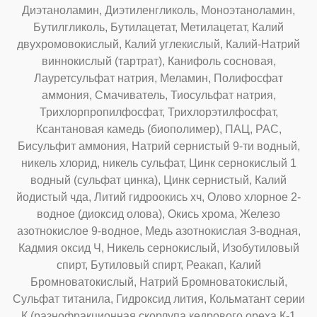
Диэтаноламин, Диэтиленгликоль, Моноэтаноламин,
Бутилгликоль, Бутилацетат, Метилацетат, Калий
двухромовокислый, Калий углекислый, Калий-Натрий
виннокислый (тартрат), Канифоль сосновая,
Лауретсульфат натрия, Меламин, Полифосфат
аммония, Смачиватель, Тиосульфат натрия,
Трихлорпропилфосфат, Трихлорэтилфосфат,
Ксантановая камедь (биополимер), ПАЦ, PAC,
Бисульфит аммония, Натрий сернистый 9-ти водный,
никель хлорид, никель сульфат, Цинк сернокислый 1
водный (сульфат цинка), Цинк сернистый, Калий
йодистый чда, Литий гидроокись хч, Олово хлорное 2-
водное (диоксид олова), Окись хрома, Железо
азотнокислое 9-водное, Медь азотнокислая 3-водная,
Кадмия оксид Ч, Никель сернокислый, Изобутиловый
спирт, Бутиловый спирт, Реакап, Калий
Бромноватокислый, Натрий Бромноватокислый,
Сульфат титанила, Гидроксид лития, Кольматант серии
К (разнофракционная скорлупа кедрового ореха К-1