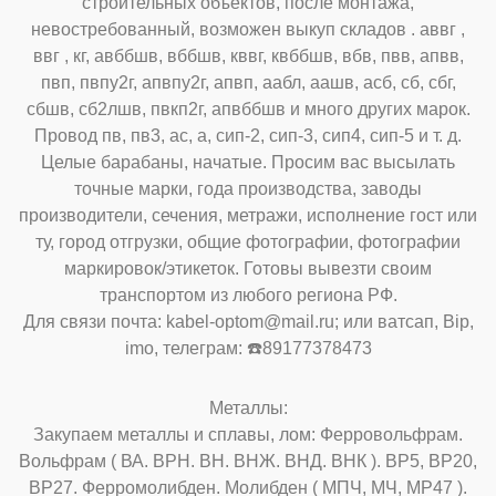
строительных объектов, после монтажа,
невостребованный, возможен выкуп складов . аввг ,
ввг , кг, авббшв, вббшв, кввг, квббшв, вбв, пвв, апвв,
пвп, пвпу2г, апвпу2г, апвп, аабл, аашв, асб, сб, сбг,
сбшв, сб2лшв, пвкп2г, апвббшв и много других марок.
Провод пв, пв3, ас, а, сип-2, сип-3, сип4, сип-5 и т. д.
Целые барабаны, начатые. Просим вас высылать
точные марки, года производства, заводы
производители, сечения, метражи, исполнение гост или
ту, город отгрузки, общие фотографии, фотографии
маркировок/этикеток. Готовы вывезти своим
транспортом из любого региона РФ.
Для связи почта: kabel-optom@mail.ru; или ватсап, Bip,
imo, телеграм: ☎️89177378473
Металлы:
Закупаем металлы и сплавы, лом: Ферровольфрам.
Вольфрам ( ВА. ВРН. ВН. ВНЖ. ВНД. ВНК ). ВР5, ВР20,
ВР27. Ферромолибден. Молибден ( МПЧ, МЧ, МР47 ).