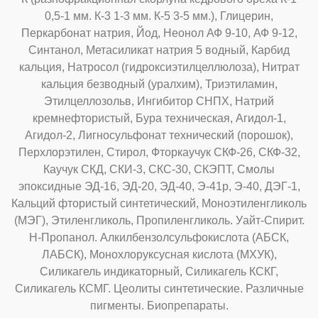
0,5-1 мм. К-3 1-3 мм. К-5 3-5 мм.), Глицерин,
Перкарбонат натрия, Йод, Неонол АФ 9-10, АФ 9-12,
Синтанол, Метасиликат натрия 5 водный, Карбид
кальция, Натросол (гидроксиэтилцеллюлоза), Нитрат
кальция безводный (уралхим), Триэтиламин,
Этилцеллозольв, Ингибитор СНПХ, Натрий
кремнефтористый, Бура техническая, Агидол-1,
Агидол-2, Лигносульфонат технический (порошок),
Перхлорэтилен, Стирол, Фторкаучук СКФ-26, СКФ-32,
Каучук СКД, СКИ-3, СКС-30, СКЭПТ, Смолы
эпоксидные ЭД-16, ЭД-20, ЭД-40, Э-41р, Э-40, ДЭГ-1,
Кальций фтористый синтетический, Моноэтиленгликоль
(МЭГ), Этиленгликоль, Пропиленгликоль. Уайт-Спирит.
Н-Пропанол. Алкилбензолсульфокислота (АБСК,
ЛАБСК), Монохлоруксусная кислота (МХУК),
Силикагель индикаторный, Силикагель КСКГ,
Силикагель КСМГ. Цеолиты синтетические. Различные
пигменты. Биопрепараты.